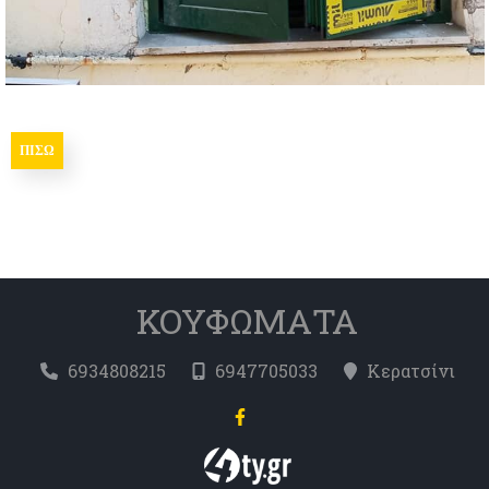
ΠΊΣΩ
ΚΟΥΦΩΜΑΤΑ
6934808215
6947705033
Κερατσίνι