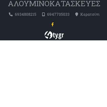
ΑΛΟΥΜΙΝΟΚΑΤΑΣΚΕΥΕΣ
6934808215
6947705033
Κερατσίνι